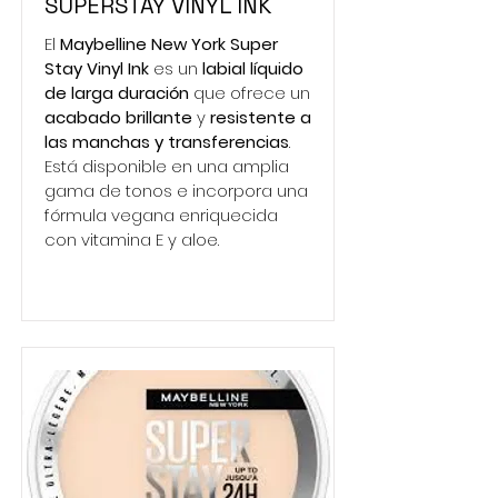
SUPERSTAY VINYL INK
El
Maybelline New York Super
Stay Vinyl Ink
es un
labial líquido
de larga duración
que ofrece un
acabado brillante
y
resistente a
las manchas y transferencias
.
Está disponible en una amplia
gama de tonos e incorpora una
fórmula vegana enriquecida
con vitamina E y aloe.