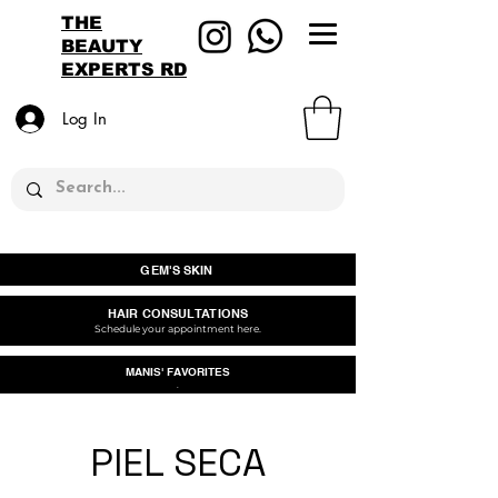
THE
BEAUTY
EXPERTS RD
Log In
GEM'S SKIN
HAIR CONSULTATIONS
Schedule your appointment here.
MANIS' FAVORITES
.
PIEL SECA