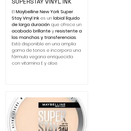
SUPERSTAY VINYL INK
El
Maybelline New York Super
Stay Vinyl Ink
es un
labial líquido
de larga duración
que ofrece un
acabado brillante
y
resistente a
las manchas y transferencias
.
Está disponible en una amplia
gama de tonos e incorpora una
fórmula vegana enriquecida
con vitamina E y aloe.