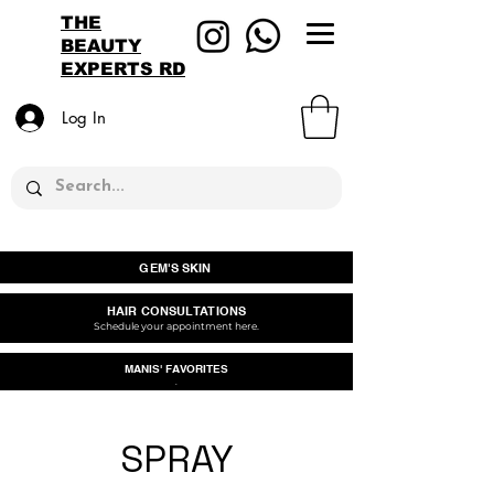
THE
BEAUTY
EXPERTS RD
Log In
GEM'S SKIN
HAIR CONSULTATIONS
Schedule your appointment here.
MANIS' FAVORITES
.
SPRAY