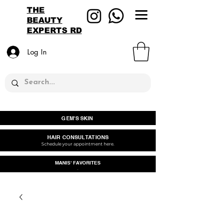
THE
BEAUTY
EXPERTS RD
Log In
GEM'S SKIN
HAIR CONSULTATIONS
Schedule your appointment here.
MANIS' FAVORITES
.