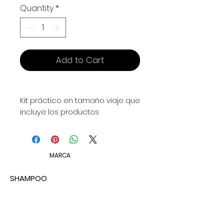
Quantity
*
Add to Cart
Kit práctico en tamaño viaje que
incluye los productos
esenciales para el cuidado
capilar. Ideal para mantener
hidratación, limpieza y nutrición
MARCA
del cabello mientras estás fuera
de casa, sin sacrificar
SHAMPOO
resultados profesionales.