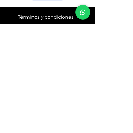
Términos y condiciones
Sobre nosotros
Servicio al cliente
THE BEAUTY EXPERTS
© 2025 COOPSYSTIC
THE BEAUTY
EXPERTS
Envío y devoluciones
PAGUE SEGURO CON