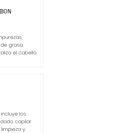
RBON
mpurezas,
de grasa.
aliza el cabello.
incluye los
dado capilar.
 limpieza y