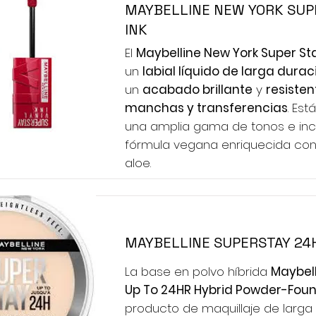
MAYBELLINE NEW YORK SUP
INK
El
Maybelline New York Super Sta
un
labial líquido de larga durac
un
acabado brillante
y
resisten
manchas y transferencias
. Est
una amplia gama de tonos e in
fórmula vegana enriquecida con 
aloe.
MAYBELLINE SUPERSTAY 24
La base en polvo híbrida
Maybell
Up To 24HR Hybrid Powder-Fou
producto de maquillaje de larga