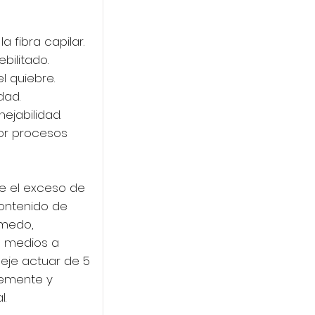
 fibra capilar.
bilitado.
l quiebre.
dad.
nejabilidad.
or procesos
re el exceso de
contenido de
úmedo,
e medios a
eje actuar de 5
temente y
l.