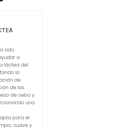
CTEA
a sido
ayudar a
a láctea del
tando la
nación de
ción de las
ceso de sebo y
orcionando una
 apta para el
impio, suave y