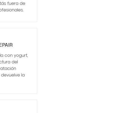
stás fuera de
ofesionales.
EPAIR
a con yogurt,
ctura del
ratación
 devuelve la