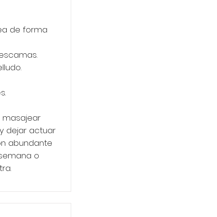
tea de forma
s escamas.
lludo.
s.
, masajear
y dejar actuar
con abundante
r semana o
ra.