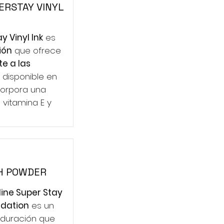
ERSTAY VINYL
y Vinyl Ink
es
ión
que ofrece
te a las
á disponible en
corpora una
vitamina E y
H POWDER
ine Super Stay
ndation
es un
 duración que