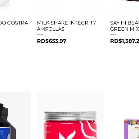
ápida
Vista rápida
Vis
OO COSTRA
MILK SHAKE INTEGRITY
SAY HI BE
AMPOLLAS
GREEN MI
Precio
Precio
RD$653.97
RD$1,387.