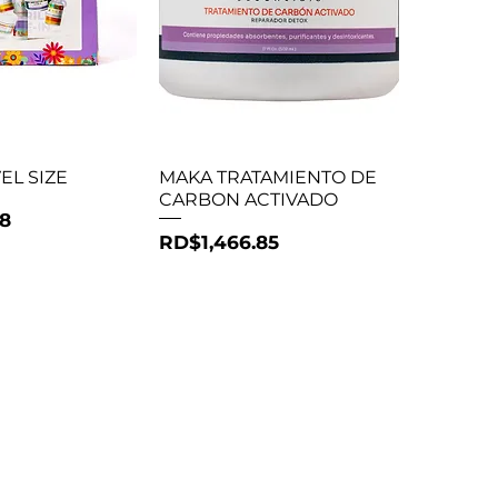
ta rápida
Vista rápida
EL SIZE
MAKA TRATAMIENTO DE
CARBON ACTIVADO
38
Precio
RD$1,466.85