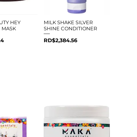
ta rápida
Vista rápida
AUTY HEY
MILK SHAKE SILVER
X MASK
SHINE CONDITIONER
Precio
24
RD$2,384.56