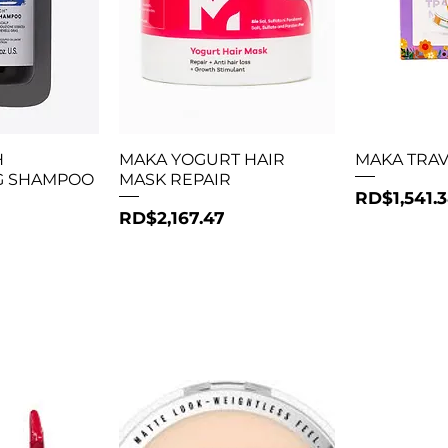
ápida
Vista rápida
Vis
H
MAKA YOGURT HAIR
MAKA TRAV
G SHAMPOO
MASK REPAIR
Precio
RD$1,541.
Precio
RD$2,167.47