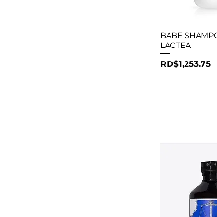
653 DOP
2385 DOP
Vista r
BABE SHAMP
LACTEA
Precio
RD$1,253.75