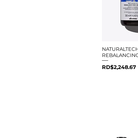
Vista r
NATURALTEC
REBALANCIN
Precio
RD$2,248.67