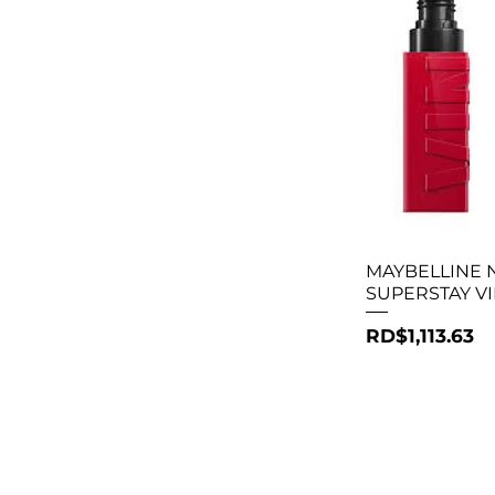
Vista r
MAYBELLINE 
SUPERSTAY VI
Precio
RD$1,113.63